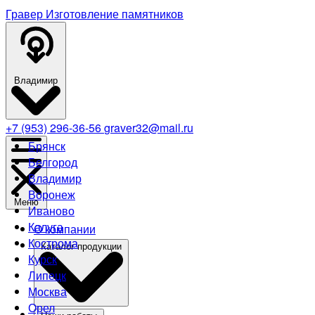
Гравер
Изготовление памятников
Владимир
+7 (953) 296-36-56
graver32@mail.ru
Брянск
Белгород
Владимир
Воронеж
Меню
Иваново
Калуга
О компании
Кострома
Каталог продукции
Курск
Липецк
Москва
Орел