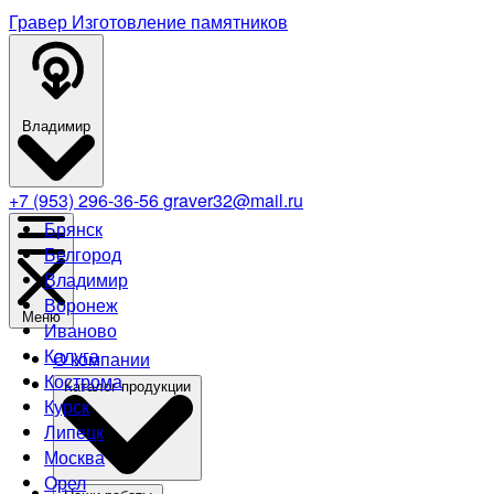
Гравер
Изготовление памятников
Владимир
+7 (953) 296-36-56
graver32@mail.ru
Брянск
Белгород
Владимир
Воронеж
Меню
Иваново
Калуга
О компании
Кострома
Каталог продукции
Курск
Липецк
Москва
Орел