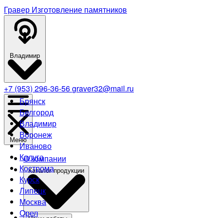
Гравер
Изготовление памятников
Владимир
+7 (953) 296-36-56
graver32@mail.ru
Брянск
Белгород
Владимир
Воронеж
Меню
Иваново
Калуга
О компании
Кострома
Каталог продукции
Курск
Липецк
Москва
Орел