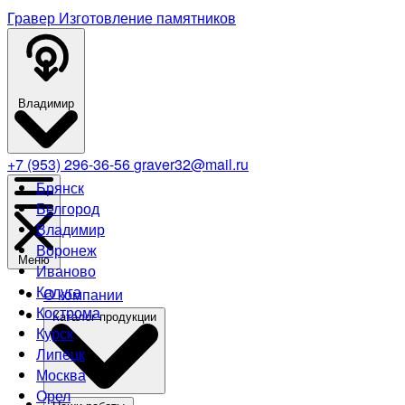
Гравер
Изготовление памятников
Владимир
+7 (953) 296-36-56
graver32@mail.ru
Брянск
Белгород
Владимир
Воронеж
Меню
Иваново
Калуга
О компании
Кострома
Каталог продукции
Курск
Липецк
Москва
Орел