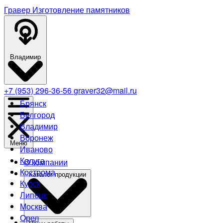
Гравер
Изготовление памятников
Владимир
+7 (953) 296-36-56
graver32@mail.ru
Брянск
Белгород
Владимир
Воронеж
Меню
Иваново
Калуга
О компании
Кострома
Каталог продукции
Курск
Липецк
Москва
Орел